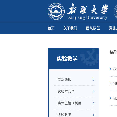
首页
关于我们
团队队伍
党建
运
实验教学
获
最新通知
科
实验室安全
研
实验室管理制度
实验教学