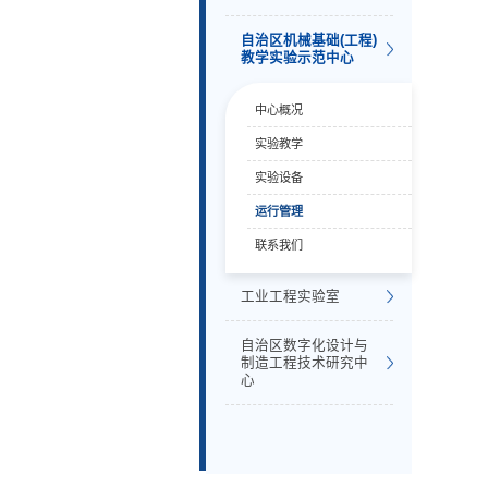
自治区机械基础(工程)
教学实验示范中心
中心概况
实验教学
实验设备
运行管理
联系我们
工业工程实验室
自治区数字化设计与
制造工程技术研究中
心