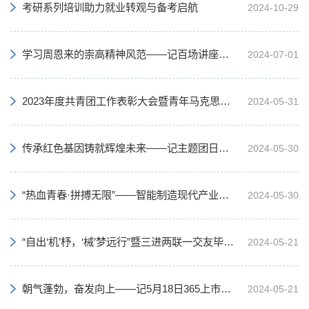
考研系列培训助力就业转观与备考启航
2024-10-29
学习周恩来的崇高精神风范——记百场讲座系列活动
2024-07-01
2023年度共青团工作表彰大会暨青年马克思主义者培养工程第十二期老员工骨干培训班开班仪式
2024-05-31
传承红色基因铸就辉煌未来——记主题团日活动
2024-05-30
“热血青春·拼搏无限”——智能制造现代产业公司（365英国上市公司）五月班级篮球赛
2024-05-30
“自出‘机’杼，‘械’梦远行”暨三进两联一交友毕业晚会
2024-05-21
朝气蓬勃，奋发向上——记5月18日365上市集团官网第五十届全民健身运动会
2024-05-21