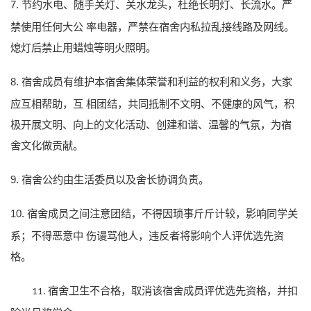
7.
节约水电、随手关灯、关水龙头，杜绝长明灯、长流水。严
禁使用任何
大公
率
电器，严禁在宿舍内私拉乱接线路及网线。
熄灯后禁止用蜡烛等明火照明。
8.
宿舍成员有维护本宿舍集体荣誉和利益的权利和义务，大家
应互相帮助，
互
相
团结，共同抵制不文明、不健康的风气，积
极开展文明、向上的文化活动、创建和谐、温馨的气氛，为宿
舍文化做贡献。
9.
宿舍公约由生活委员以及舍长协调负责。
10.
宿舍成员之间注意团结，不得因琐事斤斤计较，影响同学关
系；不得恶意中
伤谩骂他人，违反者将影响个人评优选先资
格。
宿舍卫生不合格，取消该宿舍成员评优选先资格，并扣
11.