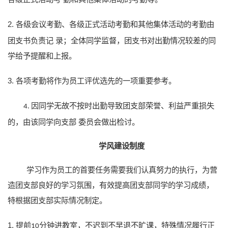
2.
各级会议考勤、各级正式活动考勤和其他集体活动的考勤由
团支书负责记
录；全体同学监督，团支书对出勤情况较差的同
学给予提醒和上报。
3.
各项考勤将作为员工评优选先的一项重要参考。
因同学无故不按时出勤导致团支部荣誉、利益严重损失
4.
的，由该同学向支部
委员会做出检讨。
学风建设制度
学习作为员工的首要任务需要我们认真努力的执行，为营
造团支部良好的学习氛围，有效提高团支部同学的学习成绩，
特根据团支部实际情况制定。
1.
提前
分钟进教室，不迟到不早退不旷课，特殊情况履行正
10