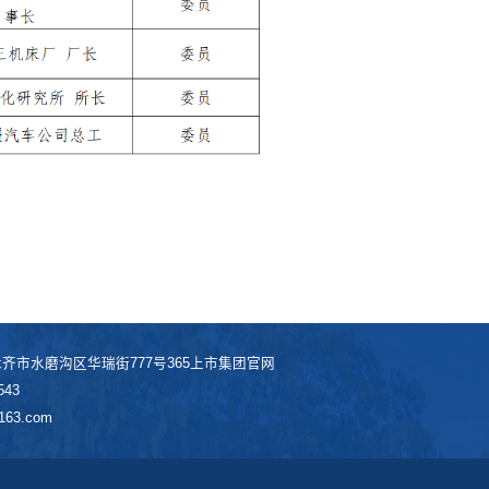
齐市水磨沟区华瑞街777号365上市集团官网
543
163.com