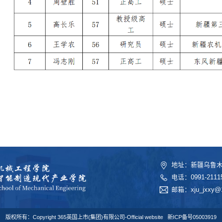
地址：新疆乌鲁木
电话：0991-2111
邮箱：xju_jxxy@
版权所有：Copyright 365英国上市(集团)有限公司-Official website 新
ICP备号05003919