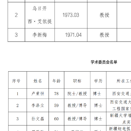
学术委员会名单