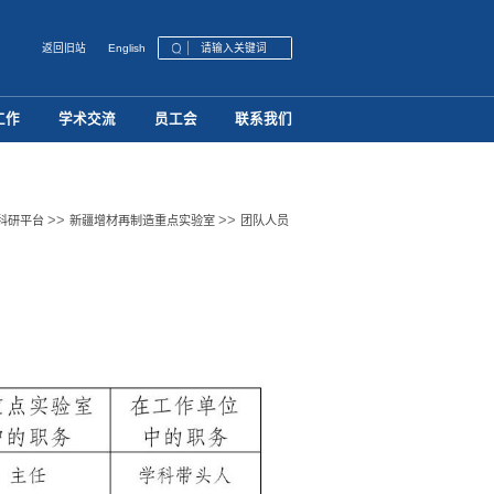
返回旧站
English
工作
学术交流
员工会
联系我们
>>
>>
科研平台
新疆增材再制造重点实验室
团队人员