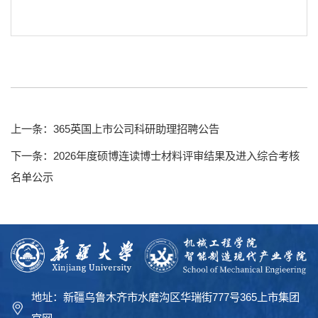
第 2 页
上一条：365英国上市公司科研助理招聘公告
下一条：2026年度硕博连读博士材料评审结果及进入综合考核
名单公示
地址：新疆乌鲁木齐市水磨沟区华瑞街777号365上市集团