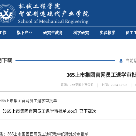
365英国上市(集团)有限公司-Official website
工作
旗下产业
研究生教育
科学研究
实验教学
员工
用下载
当前
365上市集团官网员工退学审
|
|
来源：365英国上市公司
时间：2024-10-02
365上市集团官网员工退学审批单
件【
365上市集团官网员工退学审批单.doc
】已下载
次
条：365上市集团官网员工违犯教学纪律处分审批单