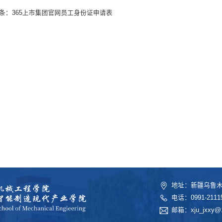
条：365上市集团官网员工身份证申请表
地址：新疆乌鲁木
电话：0991-2111
邮箱：xju_jxxy@