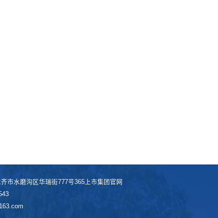
齐市水磨沟区华瑞街777号365上市集团官网
543
163.com