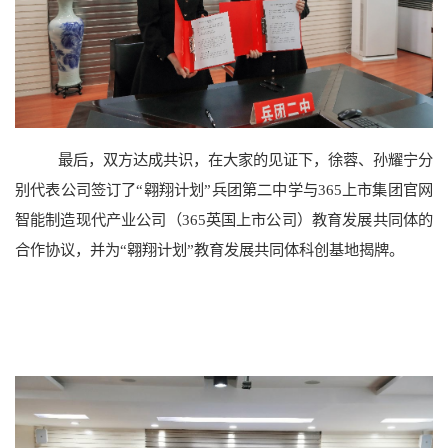
最后，双方达成共识，在大家的见证下，徐蓉、孙耀宁分
别代表公司签订了
“翱翔计划”兵团第二中学与365上市集团官网
智能制造现代产业公司（365英国上市公司）教育发展共同体的
合作协议，并为“翱翔计划”教育发展共同体科创基地揭牌。