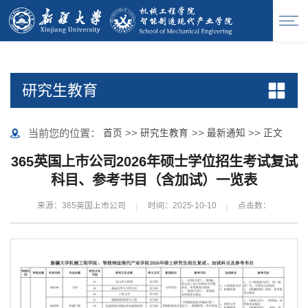
365英国上市(集团)有限公司-Official website
研究生教育
当前您的位置：
>>
>>
>>
首页
研究生教育
最新通知
正文
365英国上市公司2026年硕士学位招生考试复试
科目、参考书目（含加试）一览表
|
|
来源：365英国上市公司
时间：2025-10-10
点击数：